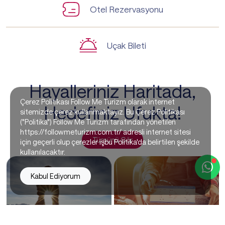
Otel Rezervasyonu
Uçak Bileti
Hayalleriniz Haritada,
Çerez Politikası Follow Me Turizm olarak internet
Hedefiniz Ufukta!
sitemizde çerez kullanmaktayız. Bu Çerez Politikası
("Politika") Follow Me Turizm tarafından yönetilen
https://followmeturizm.com.tr/ adresli internet sitesi
Tümünü Gör
için geçerli olup çerezler işbu Politika'da belirtilen şekilde
kullanılacaktır.
Kabul Ediyorum