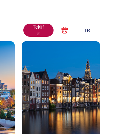
Teklif
TR
İM
al