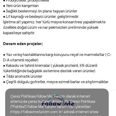
• Probiyotikler, probiyotekler
• Yeni ürün karışımları
• Sağlıklı beslenmeyi ön plana taşıyan ürünler
• Lif kaynağı ve besleyici ürünler, geliştirmedir.
İşletme alt yapımız, her türlü meyve konsantresi yapabilmekte
özellikle doğal üzüm ve nar pekmezleri üretiminde yüksek
kapasiteye sahiptir.
Devam eden projeler;
• Yaz ve kış hastalıklarına karşı koruyucu reçel ve marmelatlar ( C-
D-A vitaminli reçeller)
• Kakaolu ve tahinli kremalar ( yüksek proteinli, lifli düzenli
tüketildiğinde bağışıklık sistemine destek veren ürünler)
• Tıbbi aromatik ürünler
• Çeşitli dolgulu gofretler, meyve ezmeli barlar ve atıştırmalıklar.
Çerez Politikası Follow Me Turizm olarak internet
sitemizde çerez kullanmaktayız. Bu Çerez Politikası
("Politika") Follow Me Turizm tarafından yönetilen
https://followmeturizm.com.tr/ adresli internet sitesi