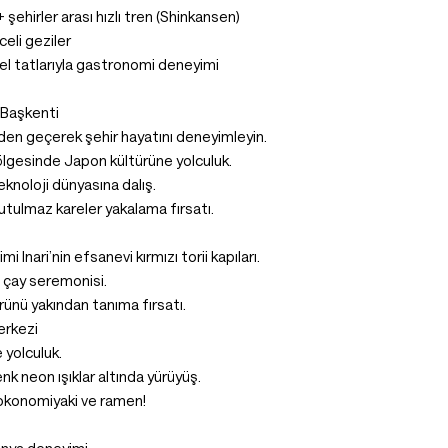
 şehirler arası hızlı tren (Shinkansen)
celi geziler
l tatlarıyla gastronomi deneyimi
 Başkenti
den geçerek şehir hayatını deneyimleyin.
lgesinde Japon kültürüne yolculuk.
knoloji dünyasına dalış.
utulmaz kareler yakalama fırsatı.
mi Inari’nin efsanevi kırmızı torii kapıları.
 çay seremonisi.
rünü yakından tanıma fırsatı.
erkezi
 yolculuk.
 neon ışıklar altında yürüyüş.
, okonomiyaki ve ramen!