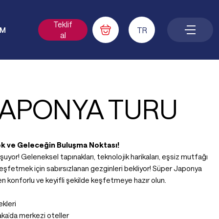
Teklif
TR
İM
al
JAPONYA TURU
k ve Geleceğin Buluşma Noktası!
şuyor! Geleneksel tapınakları, teknolojik harikaları, eşsiz mutfağı
keşfetmek için sabırsızlanan gezginleri bekliyor! Süper Japonya
en konforlu ve keyifli şekilde keşfetmeye hazır olun.
ekleri
ka’da merkezi oteller