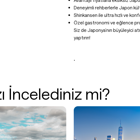
Avantajlı fiyatlarla eksiksiz Ja
Deneyimli rehberlerle Japon kül
Shinkansen ile ultra hızlı ve konf
Özel gastronomi ve eğlence pr
Siz de Japonya’nın büyüleyici a
yaptırın!
.
ı İncelediniz mi?