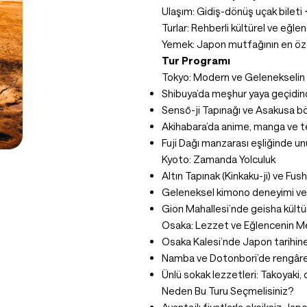
Ulaşım: Gidiş-dönüş uçak bileti +
Turlar: Rehberli kültürel ve eğlen
Yemek: Japon mutfağının en öze
Tur Programı
Tokyo: Modern ve Gelenekselin
Shibuya’da meşhur yaya geçidin
Sensō-ji Tapınağı ve Asakusa bö
Akihabara’da anime, manga ve te
Fuji Dağı manzarası eşliğinde un
Kyoto: Zamanda Yolculuk
Altın Tapınak (Kinkaku-ji) ve Fushi
Geleneksel kimono deneyimi ve
Gion Mahallesi’nde geisha kültü
Osaka: Lezzet ve Eğlencenin M
Osaka Kalesi’nde Japon tarihine
Namba ve Dotonbori’de rengârenk
Ünlü sokak lezzetleri: Takoyaki
Neden Bu Turu Seçmelisiniz?