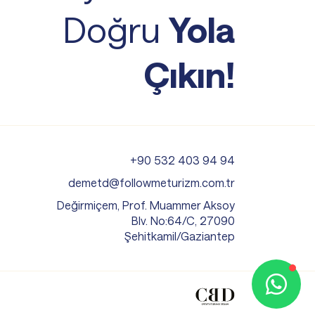
Doğru
Yola
Çıkın!
+90 532 403 94 94
demetd@followmeturizm.com.tr
Değirmiçem, Prof. Muammer Aksoy
Blv. No:64/C, 27090
Şehitkamil/Gaziantep