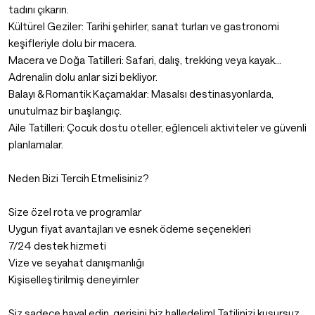
tadını çıkarın.
Kültürel Geziler: Tarihi şehirler, sanat turları ve gastronomi
keşifleriyle dolu bir macera.
Macera ve Doğa Tatilleri: Safari, dalış, trekking veya kayak…
Adrenalin dolu anlar sizi bekliyor.
Balayı & Romantik Kaçamaklar: Masalsı destinasyonlarda,
unutulmaz bir başlangıç.
Aile Tatilleri: Çocuk dostu oteller, eğlenceli aktiviteler ve güvenli
planlamalar.
Neden Bizi Tercih Etmelisiniz?
Size özel rota ve programlar
Uygun fiyat avantajları ve esnek ödeme seçenekleri
7/24 destek hizmeti
Vize ve seyahat danışmanlığı
Kişiselleştirilmiş deneyimler
Siz sadece hayal edin, gerisini biz halledelim! Tatilinizi kusursuz